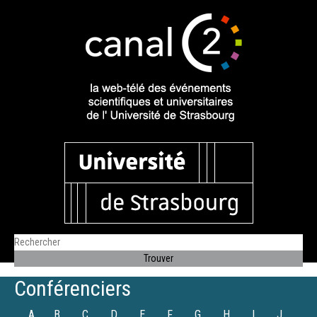
Conférenciers
A
B
C
D
E
F
G
H
I
J