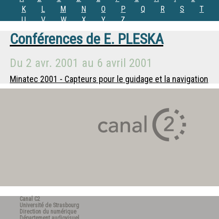
K
L
M
N
O
P
Q
R
S
T
U
V
W
X
Y
Z
Conférences de
E. PLESKA
Du
2 avr. 2001
au
6 avril 2001
Minatec 2001 - Capteurs pour le guidage et la navigation
Canal C2
Université de Strasbourg
Direction du numérique
Département audiovisuel