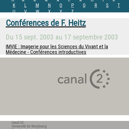
K
L
M
N
O
P
Q
R
S
T
U
V
W
X
Y
Z
Conférences de
F. Heitz
Du
15 sept. 2003
au
17 septembre 2003
IMVIE : Imagerie pour les Sciences du Vivant et la
Médecine - Conférences introductives
Canal C2
Université de Strasbourg