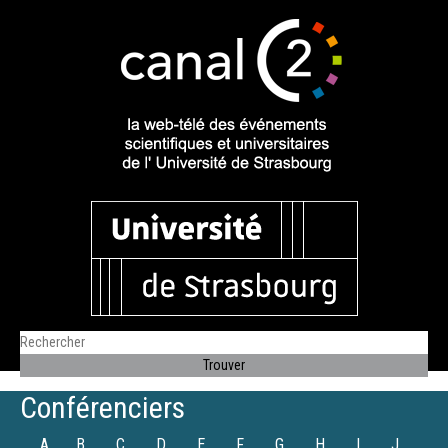
Conférenciers
A
B
C
D
E
F
G
H
I
J