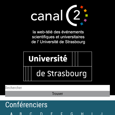
Conférenciers
A
B
C
D
E
F
G
H
I
J