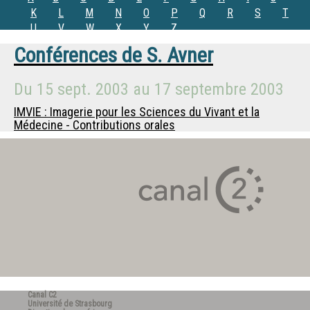
K
L
M
N
O
P
Q
R
S
T
U
V
W
X
Y
Z
Conférences de
S. Avner
Du
15 sept. 2003
au
17 septembre 2003
IMVIE : Imagerie pour les Sciences du Vivant et la
Médecine - Contributions orales
Canal C2
Université de Strasbourg