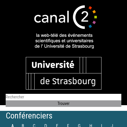
Conférenciers
A
B
C
D
E
F
G
H
I
J