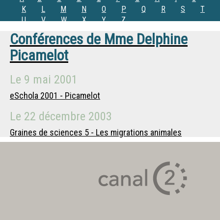
K
L
M
N
O
P
Q
R
S
T
U
V
W
X
Y
Z
Conférences de
Mme
Delphine
Picamelot
Le
9 mai 2001
eSchola 2001 - Picamelot
Le
22 décembre 2003
Graines de sciences 5 - Les migrations animales