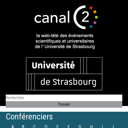
Conférenciers
A
B
C
D
E
F
G
H
I
J