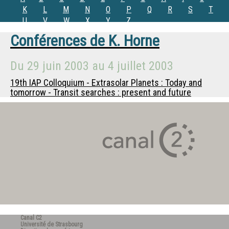
K
L
M
N
O
P
Q
R
S
T
U
V
W
X
Y
Z
Conférences de
K. Horne
Du
29 juin 2003
au
4 juillet 2003
19th IAP Colloquium - Extrasolar Planets : Today and
tomorrow - Transit searches : present and future
Canal C2
Université de Strasbourg