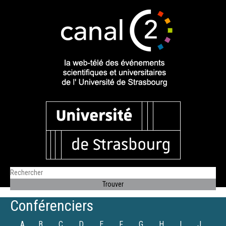
Conférenciers
A
B
C
D
E
F
G
H
I
J