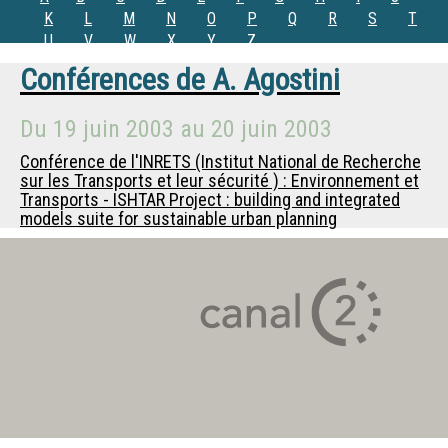
K
L
M
N
O
P
Q
R
S
T
U
V
W
X
Y
Z
Conférences de
A. Agostini
Du
19 juin 2003
au
20 juin 2003
Conférence de l'INRETS (Institut National de Recherche
sur les Transports et leur sécurité ) : Environnement et
Transports - ISHTAR Project : building and integrated
models suite for sustainable urban planning