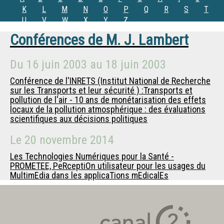
K
L
M
N
O
P
Q
R
S
T
U
V
W
X
Y
Z
Conférences de
M.
J. Lambert
Du
16 juin 2003
au
18 juin 2003
Conférence de l'INRETS (Institut National de Recherche
sur les Transports et leur sécurité ) :Transports et
pollution de l'air - 10 ans de monétarisation des effets
locaux de la pollution atmosphérique : des évaluations
scientifiques aux décisions politiques
Le
20 novembre 2014
Les Technologies Numériques pour la Santé -
PROMETEE, PeRceptiOn utilisateur pour les usages du
MultimEdia dans les applicaTions mEdicalEs