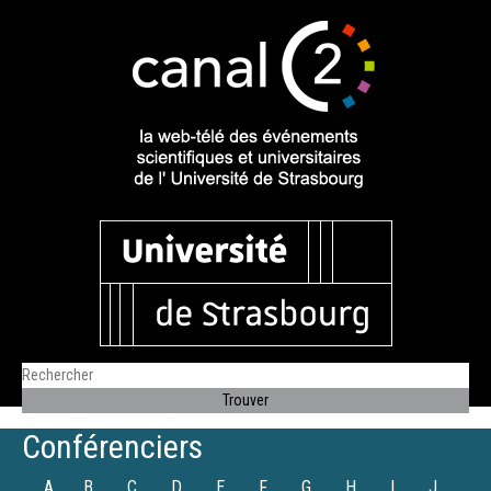
Conférenciers
A
B
C
D
E
F
G
H
I
J