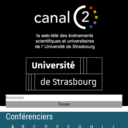
Conférenciers
A
B
C
D
E
F
G
H
I
J