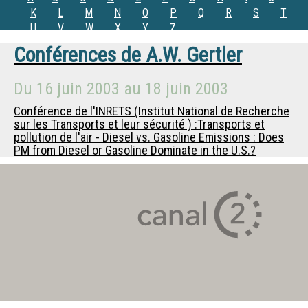
K
L
M
N
O
P
Q
R
S
T
U
V
W
X
Y
Z
Conférences de
A.W. Gertler
Du
16 juin 2003
au
18 juin 2003
Conférence de l'INRETS (Institut National de Recherche
sur les Transports et leur sécurité ) :Transports et
pollution de l'air - Diesel vs. Gasoline Emissions : Does
PM from Diesel or Gasoline Dominate in the U.S.?