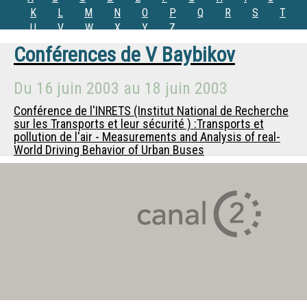
K
L
M
N
O
P
Q
R
S
T
U
V
W
X
Y
Z
Conférences de
V Baybikov
Du
16 juin 2003
au
18 juin 2003
Conférence de l'INRETS (Institut National de Recherche
sur les Transports et leur sécurité ) :Transports et
pollution de l'air - Measurements and Analysis of real-
World Driving Behavior of Urban Buses