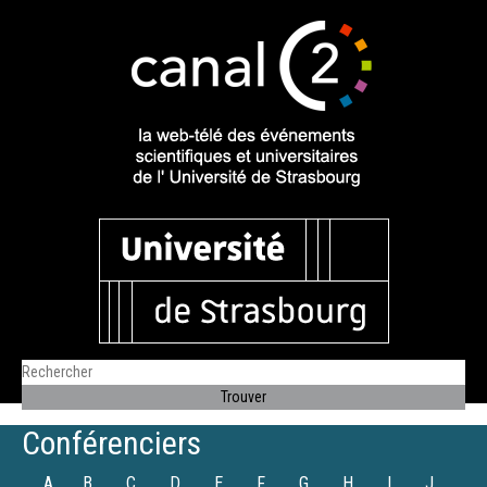
Conférenciers
A
B
C
D
E
F
G
H
I
J