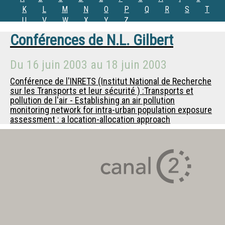
K
L
M
N
O
P
Q
R
S
T
U
V
W
X
Y
Z
Conférences de
N.L. Gilbert
Du
16 juin 2003
au
18 juin 2003
Conférence de l'INRETS (Institut National de Recherche
sur les Transports et leur sécurité ) :Transports et
pollution de l'air - Establishing an air pollution
monitoring network for intra-urban population exposure
assessment : a location-allocation approach