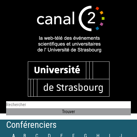
Conférenciers
A
B
C
D
E
F
G
H
I
J