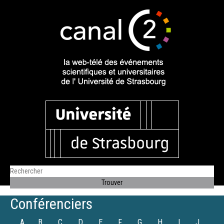
Conférenciers
A
B
C
D
E
F
G
H
I
J