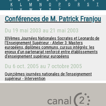
K
L
M
N
O
P
Q
R
S
T
U
V
W
X
Y
Z
Conférences de
M.
Patrick Franjou
Du
19 mai 2003
au
21 mai 2003
XIVèmes Journées Nationales Socrates et Leonardo de
l'Enseignement Supérieur - Atelier 3: Masters
européens, diplômes communs, cursus intégrés: les
enjeux d'un partenariat renforcé entre établissements
d'enseignement supérieur européens
Du
6 oct. 2005
au
7 octobre 2005
Quinzièmes journées nationales de l’enseignement
supérieur - Intervention