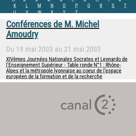
K
L
M
N
O
P
Q
R
S
T
U
V
W
X
Y
Z
Conférences de
M.
Michel
Amoudry
Du
19 mai 2003
au
21 mai 2003
XIVèmes Journées Nationales Socrates et Leonardo de
l'Enseignement Supérieur - Table ronde N°1 : Rhône-
Alpes et la métropole lyonnaise au coeur de l'espace
européen de la formation et de la recherche