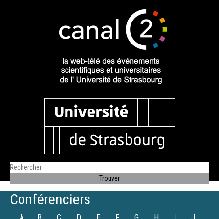
Conférenciers
A
B
C
D
E
F
G
H
I
J