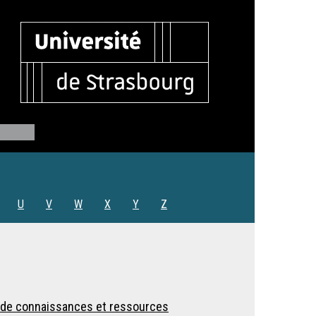
U
V
W
X
Y
Z
s de connaissances et ressources