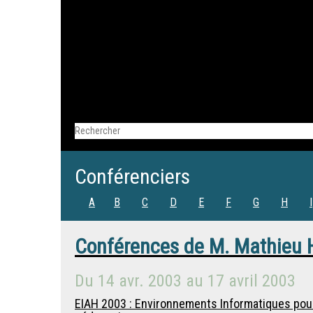
Conférenciers
A
B
C
D
E
F
G
H
I
Conférences de
M.
Mathieu 
Du
14 avr. 2003
au
17 avril 2003
EIAH 2003 : Environnements Informatiques pou