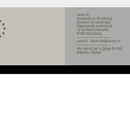
Canal C2
Université de Strasbourg
Direction du numérique
Département audiovisuel
16 rue René Descartes
67000 Strasbourg
---------------------------------------
courriel : dnum-dav@unistra.fr
---------------------------------------
site réalisé par la
DNum
© 2015
Mentions légales