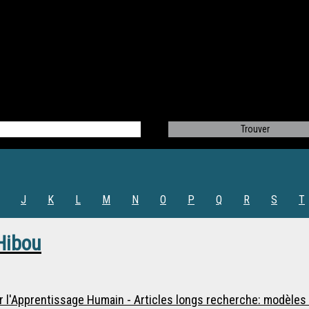
J
K
L
M
N
O
P
Q
R
S
T
Hibou
r l'Apprentissage Humain - Articles longs recherche: modèle