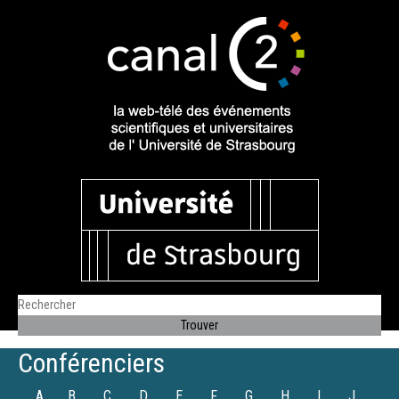
Conférenciers
A
B
C
D
E
F
G
H
I
J