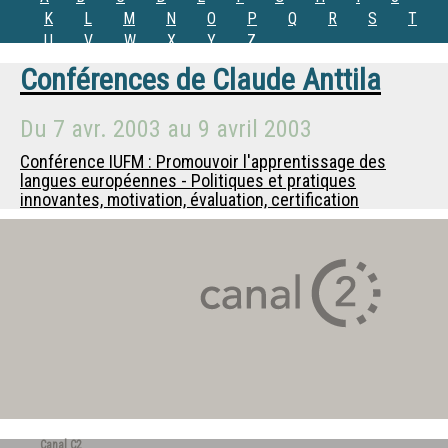
K
L
M
N
O
P
Q
R
S
T
U
V
W
X
Y
Z
Conférences de
Claude Anttila
Du
7 avr. 2003
au
9 avril 2003
Conférence IUFM : Promouvoir l'apprentissage des
langues européennes - Politiques et pratiques
innovantes, motivation, évaluation, certification
Canal C2