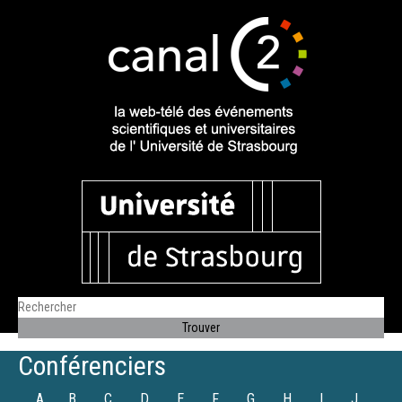
Conférenciers
A
B
C
D
E
F
G
H
I
J