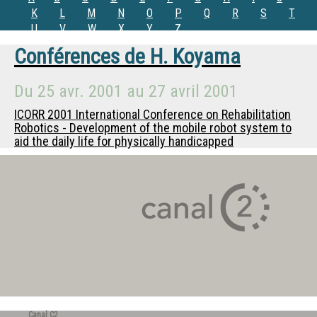
K
L
M
N
O
P
Q
R
S
T
U
V
W
X
Y
Z
Conférences de
H. Koyama
Du
25 avr. 2001
au
27 avril 2001
ICORR 2001 International Conference on Rehabilitation
Robotics - Development of the mobile robot system to
aid the daily life for physically handicapped
Canal C2