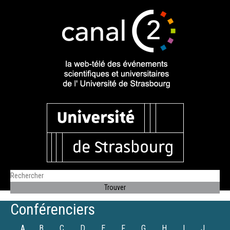
Conférenciers
A
B
C
D
E
F
G
H
I
J