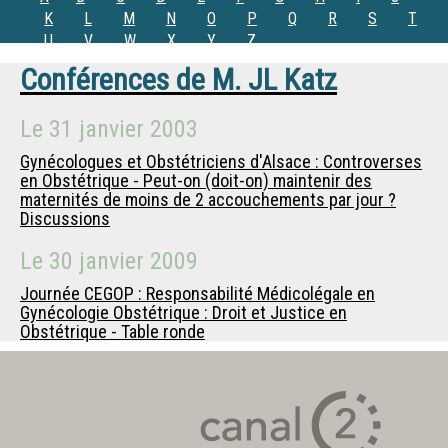
K
L
M
N
O
P
Q
R
S
T
U
V
W
X
Y
Z
Conférences de
M.
JL Katz
Le
31 janvier 2003
Gynécologues et Obstétriciens d'Alsace : Controverses
en Obstétrique - Peut-on (doit-on) maintenir des
maternités de moins de 2 accouchements par jour ?
Discussions
Le
30 janvier 2009
Journée CEGOP : Responsabilité Médicolégale en
Gynécologie Obstétrique : Droit et Justice en
Obstétrique - Table ronde