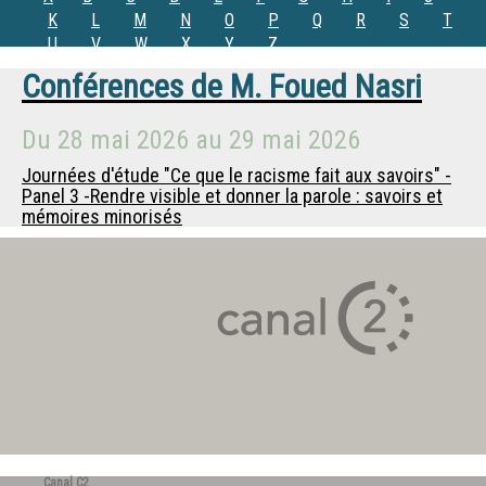
K
L
M
N
O
P
Q
R
S
T
U
V
W
X
Y
Z
Conférences de
M.
Foued Nasri
Du
28 mai 2026
au
29 mai 2026
Journées d'étude "Ce que le racisme fait aux savoirs" -
Panel 3 -Rendre visible et donner la parole : savoirs et
mémoires minorisés
Canal C2