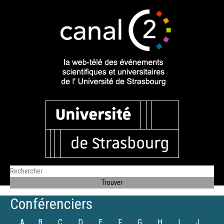
Conférenciers
A
B
C
D
E
F
G
H
I
J