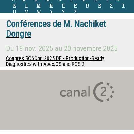
K
L
M
N
O
P
Q
R
S
T
U
V
W
X
Y
Z
Conférences de
M.
Nachiket
Dongre
Du
19 nov. 2025
au
20 novembre 2025
Congrès ROSCon 2025 DE - Production-Ready
Diagnostics with Apex.OS and ROS 2