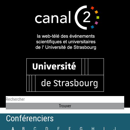
Conférenciers
A
B
C
D
E
F
G
H
I
J