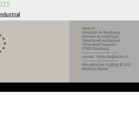
025
ndustrial
Canal C2
Université de Strasbourg
Direction du numérique
Département audiovisuel
16 rue René Descartes
67000 Strasbourg
---------------------------------------
courriel : dnum-dav@unistra.fr
---------------------------------------
site réalisé par la
DNum
© 2015
Mentions légales