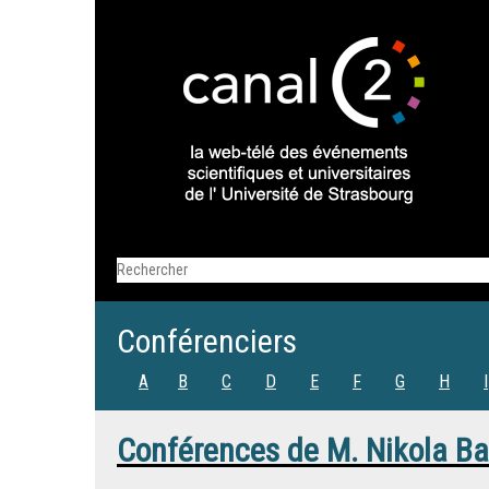
Conférenciers
A
B
C
D
E
F
G
H
I
Conférences de
M.
Nikola B