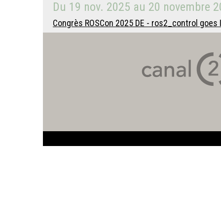
Du
19 nov. 2025
au
20 novembre 2
Congrès ROSCon 2025 DE - ros2_control goes I