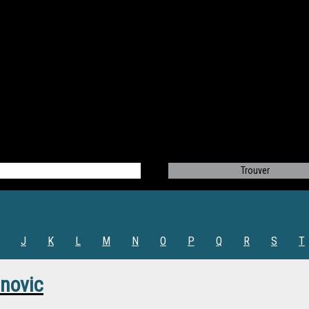
J
K
L
M
N
O
P
Q
R
S
T
anovic