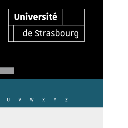
U
V
W
X
Y
Z