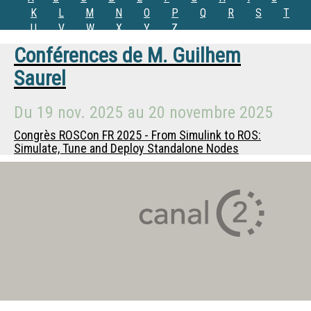
K
L
M
N
O
P
Q
R
S
T
U
V
W
X
Y
Z
Conférences de
M.
Guilhem
Saurel
Du
19 nov. 2025
au
20 novembre 2025
Congrès ROSCon FR 2025 - From Simulink to ROS:
Simulate, Tune and Deploy Standalone Nodes