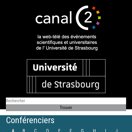
Conférenciers
A
B
C
D
E
F
G
H
I
J