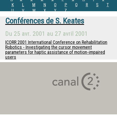
K
L
M
N
O
P
Q
R
S
T
U
V
W
X
Y
Z
Conférences de
S. Keates
Du
25 avr. 2001
au
27 avril 2001
ICORR 2001 International Conference on Rehabilitation
Robotics - Investigating the cursor movement
parameters for haptic assistance of motion-impaired
users