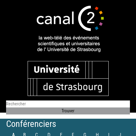
Conférenciers
A
B
C
D
E
F
G
H
I
J