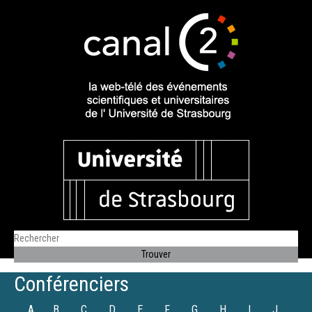
Conférenciers
A
B
C
D
E
F
G
H
I
J