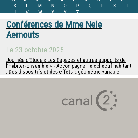
K
L
M
N
O
P
Q
R
S
T
U
V
W
X
Y
Z
Conférences de
Mme
Nele
Aernouts
Le
23 octobre 2025
Journée d’Etude « Les Espaces et autres supports de
l’Habiter-Ensemble » - Accompagner le collectif habitant
: Des dispositifs et des effets à géométrie variable.