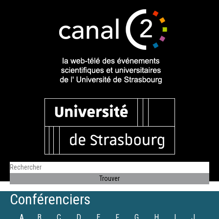
Conférenciers
A
B
C
D
E
F
G
H
I
J