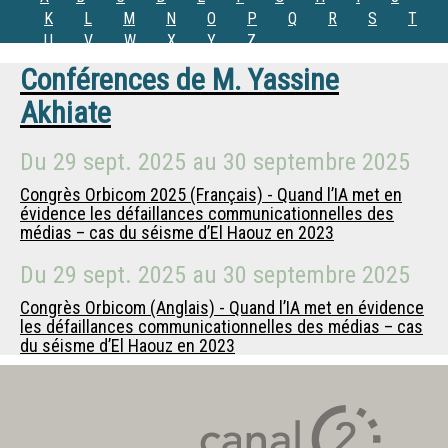
K
L
M
N
O
P
Q
R
S
T
U
V
W
X
Y
Z
Conférences de
M.
Yassine
Akhiate
Du
29 sept. 2025
au
30 septembre 2025
Congrès Orbicom 2025 (Français) - Quand l’IA met en
évidence les défaillances communicationnelles des
médias – cas du séisme d’El Haouz en 2023
Du
29 sept. 2025
au
30 septembre 2025
Congrès Orbicom (Anglais) - Quand l’IA met en évidence
les défaillances communicationnelles des médias – cas
du séisme d’El Haouz en 2023