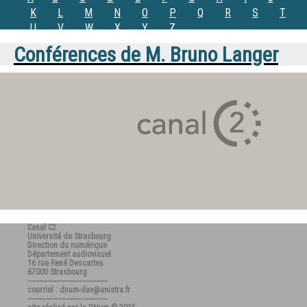
K
L
M
N
O
P
Q
R
S
T
U
V
W
X
Y
Z
Conférences de
M.
Bruno Langer
Canal C2
Université de Strasbourg
Direction du numérique
Département audiovisuel
16 rue René Descartes
67000 Strasbourg
---------------------------------------
courriel : dnum-dav@unistra.fr
---------------------------------------