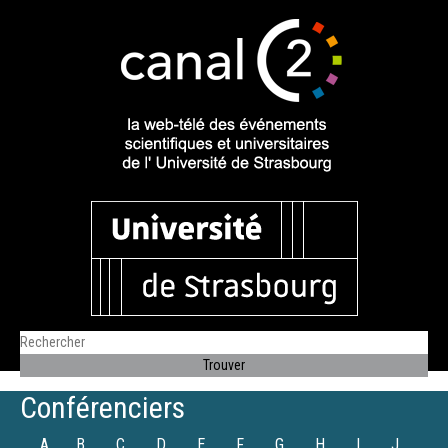
Conférenciers
A
B
C
D
E
F
G
H
I
J