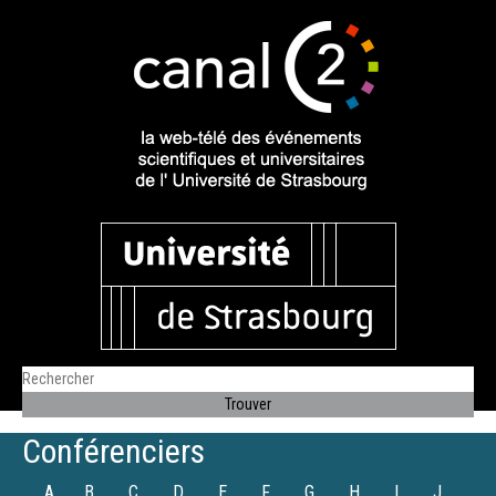
Conférenciers
A
B
C
D
E
F
G
H
I
J