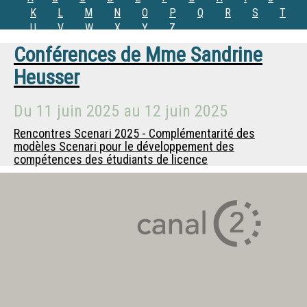
K
L
M
N
O
P
Q
R
S
T
U
V
W
X
Y
Z
Conférences de
Mme
Sandrine
Heusser
Du
11 juin 2025
au
12 juin 2025
Rencontres Scenari 2025 - Complémentarité des
modèles Scenari pour le développement des
compétences des étudiants de licence