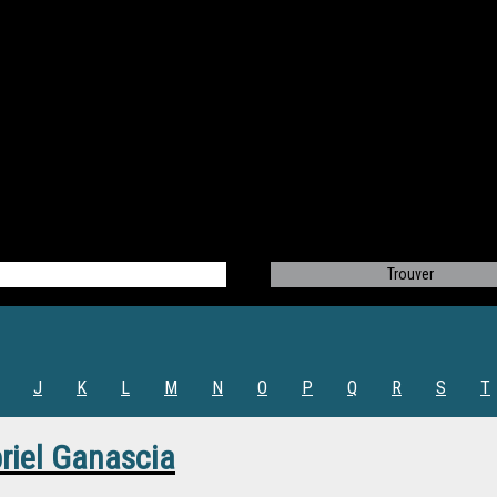
J
K
L
M
N
O
P
Q
R
S
T
riel Ganascia