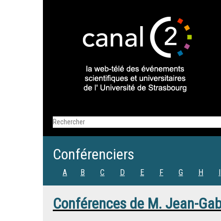
Conférenciers
A
B
C
D
E
F
G
H
I
Conférences de
M.
Jean-Gab