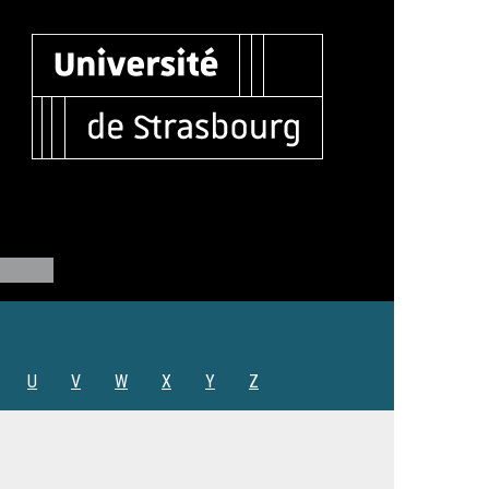
U
V
W
X
Y
Z