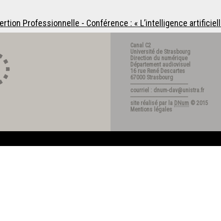
rtion Professionnelle - Conférence : « L’intelligence artificielle
Canal C2
Université de Strasbourg
Direction du numérique
Département audiovisuel
16 rue René Descartes
67000 Strasbourg
---------------------------------------
courriel : dnum-dav@unistra.fr
---------------------------------------
site réalisé par la
DNum
© 2015
Mentions légales