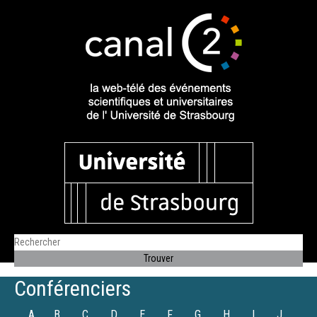
Conférenciers
A
B
C
D
E
F
G
H
I
J