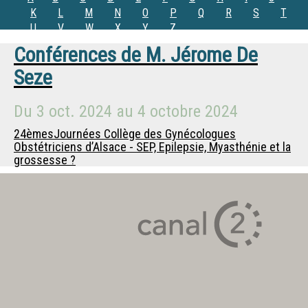
K
L
M
N
O
P
Q
R
S
T
U
V
W
X
Y
Z
Conférences de
M.
Jérome De
Seze
Du
3 oct. 2024
au
4 octobre 2024
24èmesJournées Collège des Gynécologues
Obstétriciens d’Alsace - SEP, Epilepsie, Myasthénie et la
grossesse ?