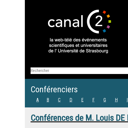
Conférenciers
A
B
C
D
E
F
G
H
I
Conférences de
M.
Louis D