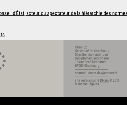
Conseil d’État, acteur ou spectateur de la hiérarchie des norme
ats
Canal C2
Université de Strasbourg
Direction du numérique
Département audiovisuel
16 rue René Descartes
67000 Strasbourg
---------------------------------------
courriel : dnum-dav@unistra.fr
---------------------------------------
site réalisé par la
DNum
© 2015
Mentions légales