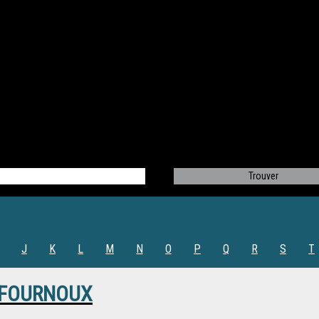
J
K
L
M
N
O
P
Q
R
S
T
E FOURNOUX