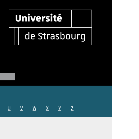
U
V
W
X
Y
Z