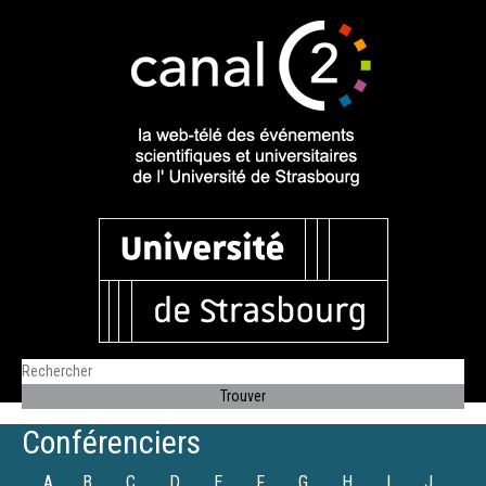
Conférenciers
A
B
C
D
E
F
G
H
I
J