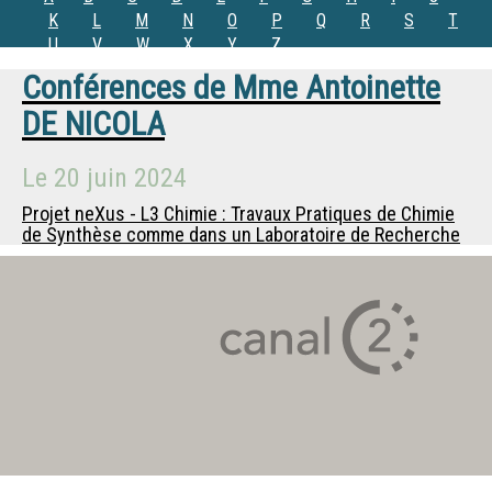
K
L
M
N
O
P
Q
R
S
T
U
V
W
X
Y
Z
Conférences de
Mme
Antoinette
DE NICOLA
Le
20 juin 2024
Projet neXus - L3 Chimie : Travaux Pratiques de Chimie
de Synthèse comme dans un Laboratoire de Recherche