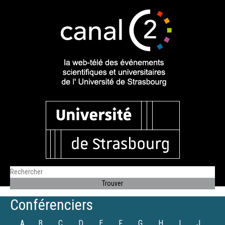
Conférenciers
A
B
C
D
E
F
G
H
I
J