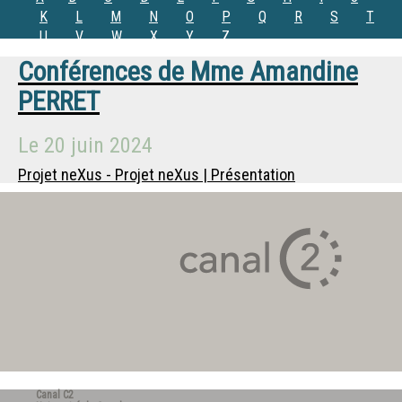
K
L
M
N
O
P
Q
R
S
T
U
V
W
X
Y
Z
Conférences de
Mme
Amandine
PERRET
Le
20 juin 2024
Projet neXus - Projet neXus | Présentation
Canal C2