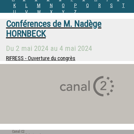
K
L
M
N
O
P
Q
R
S
T
U
V
W
X
Y
Z
Conférences de
M.
Nadège
HORNBECK
Du
2 mai 2024
au
4 mai 2024
RIFRESS - Ouverture du congrès
Canal C2