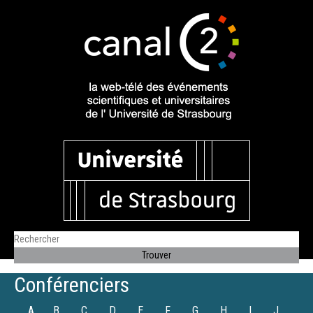
Conférenciers
A
B
C
D
E
F
G
H
I
J