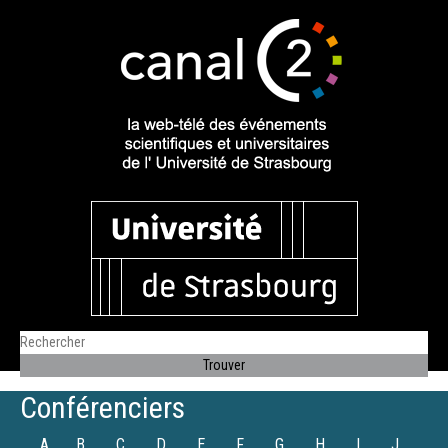
Conférenciers
A
B
C
D
E
F
G
H
I
J