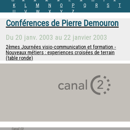
K
L
M
N
O
P
Q
R
S
T
U
V
W
X
Y
Z
Conférences de
Pierre Demouron
Du
20 janv. 2003
au
22 janvier 2003
2èmes Journées visio-communication et formation -
Nouveaux métiers : experiences croisées de terrain
(table ronde)
Canal C2