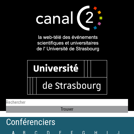
Conférenciers
A
B
C
D
E
F
G
H
I
J