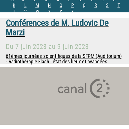
K
L
M
N
O
P
Q
R
S
T
U
V
W
X
Y
Z
Conférences de
M.
Ludovic De
Marzi
Du
7 juin 2023
au
9 juin 2023
61èmes journées scientifiques de la SFPM (Auditorium)
- Radiothérapie Flash : état des lieux et avancées