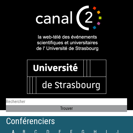
Conférenciers
A
B
C
D
E
F
G
H
I
J