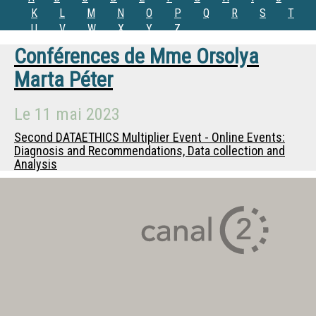
K
L
M
N
O
P
Q
R
S
T
U
V
W
X
Y
Z
Conférences de
Mme
Orsolya
Marta Péter
Le
11 mai 2023
Second DATAETHICS Multiplier Event - Online Events:
Diagnosis and Recommendations, Data collection and
Analysis