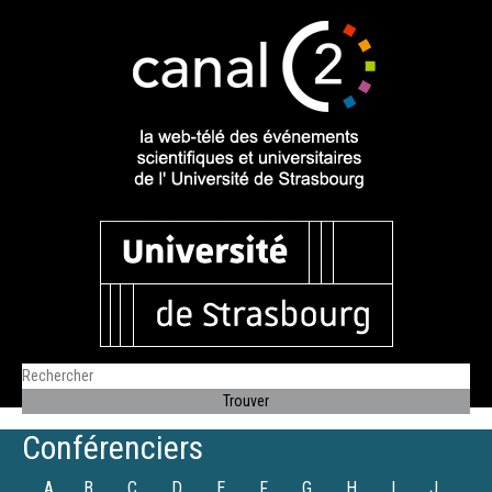
Conférenciers
A
B
C
D
E
F
G
H
I
J