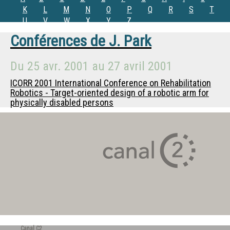
K
L
M
N
O
P
Q
R
S
T
U
V
W
X
Y
Z
Conférences de
J. Park
Du
25 avr. 2001
au
27 avril 2001
ICORR 2001 International Conference on Rehabilitation
Robotics - Target-oriented design of a robotic arm for
physically disabled persons
Canal C2