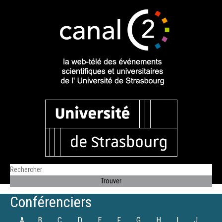
Conférenciers
A
B
C
D
E
F
G
H
I
J