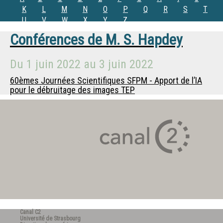
K
L
M
N
O
P
Q
R
S
T
U
V
W
X
Y
Z
Conférences de
M.
S. Hapdey
Du
1 juin 2022
au
3 juin 2022
60èmes Journées Scientifiques SFPM - Apport de l’IA
pour le débruitage des images TEP
Canal C2
Université de Strasbourg