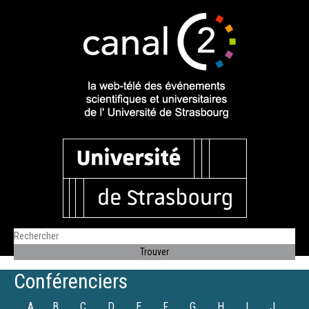
Conférenciers
A
B
C
D
E
F
G
H
I
J