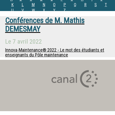
K
L
M
N
O
P
Q
R
S
T
U
V
W
X
Y
Z
Conférences de
M.
Mathis
DEMESMAY
Le
7 avril 2022
Innova-Maintenance® 2022 - Le mot des étudiants et
enseignants du Pôle maintenance