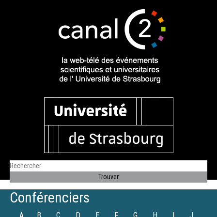
Conférenciers
A
B
C
D
E
F
G
H
I
J