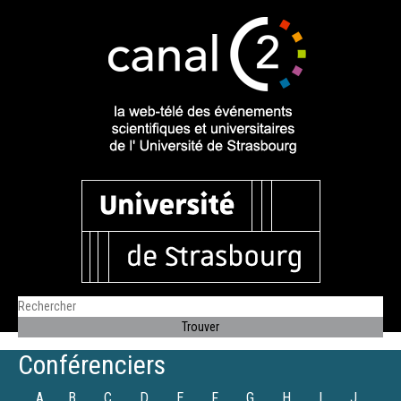
Conférenciers
A
B
C
D
E
F
G
H
I
J