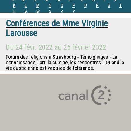
K
L
M
N
O
P
Q
R
S
T
U
V
W
X
Y
Z
Conférences de
Mme
Virginie
Larousse
Du
24 févr. 2022
au
26 février 2022
Forum des religions à Strasbourg - Témoignages - La
connaissance, l'art, la cuisine, les rencontres... Quand la
vie quotidienne est vectrice de tolérance.