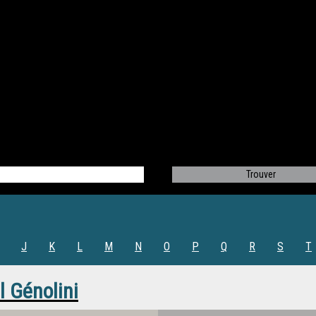
J
K
L
M
N
O
P
Q
R
S
T
 Génolini