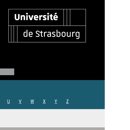
U
V
W
X
Y
Z