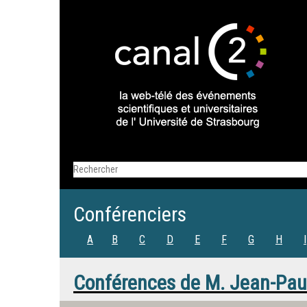
Conférenciers
A
B
C
D
E
F
G
H
I
Conférences de
M.
Jean-Paul