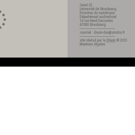
Canal C2
Université de Strasbourg
Direction du numérique
Département audiovisuel
16 rue René Descartes
67000 Strasbourg
---------------------------------------
courriel : dnum-dav@unistra.fr
---------------------------------------
site réalisé par la
DNum
© 2015
Mentions légales