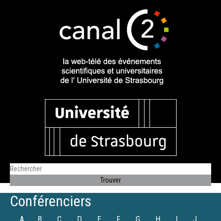
Conférenciers
A
B
C
D
E
F
G
H
I
J