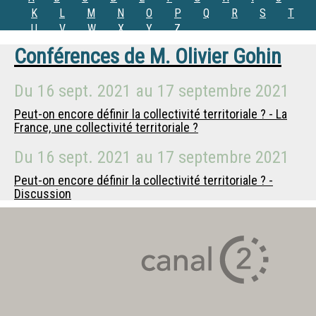
K
L
M
N
O
P
Q
R
S
T
U
V
W
X
Y
Z
Conférences de
M.
Olivier Gohin
Du
16 sept. 2021
au
17 septembre 2021
Peut-on encore définir la collectivité territoriale ? - La
France, une collectivité territoriale ?
Du
16 sept. 2021
au
17 septembre 2021
Peut-on encore définir la collectivité territoriale ? -
Discussion