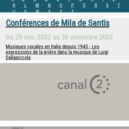
K
L
M
N
O
P
Q
R
S
T
U
V
W
X
Y
Z
Conférences de
Mila de Santis
Du
29 nov. 2002
au
30 novembre 2002
Musiques vocales en Italie depuis 1945 - Les
expressions de la prière dans la musique de Luigi
Dallapiccola
Canal C2