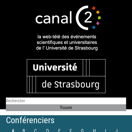
Conférenciers
A
B
C
D
E
F
G
H
I
J