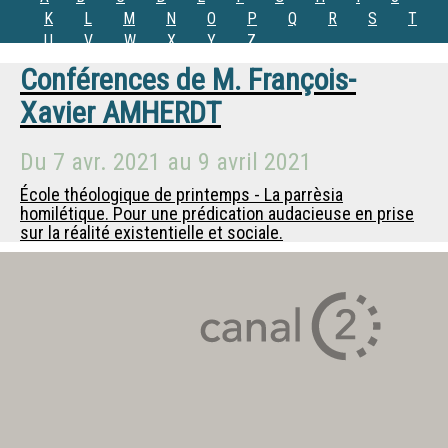
K
L
M
N
O
P
Q
R
S
T
U
V
W
X
Y
Z
Conférences de
M.
François-
Xavier AMHERDT
Du
7 avr. 2021
au
9 avril 2021
École théologique de printemps - La parrèsia
homilétique. Pour une prédication audacieuse en prise
sur la réalité existentielle et sociale.