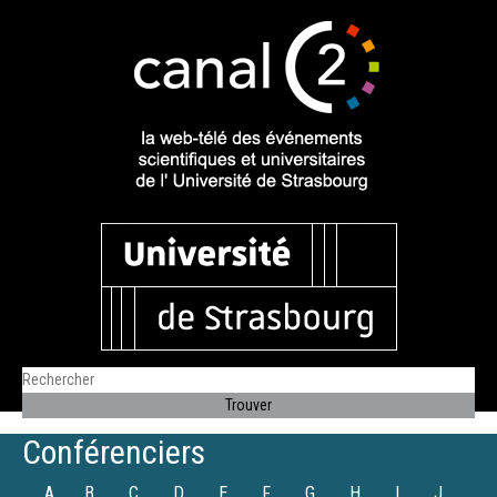
Conférenciers
A
B
C
D
E
F
G
H
I
J