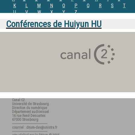
K
L
M
N
O
P
Q
R
S
T
U
V
W
X
Y
Z
Conférences de
Huiyun HU
Canal C2
Université de Strasbourg
Direction du numérique
Département audiovisuel
16 rue René Descartes
67000 Strasbourg
---------------------------------------
courriel : dnum-dav@unistra.fr
---------------------------------------