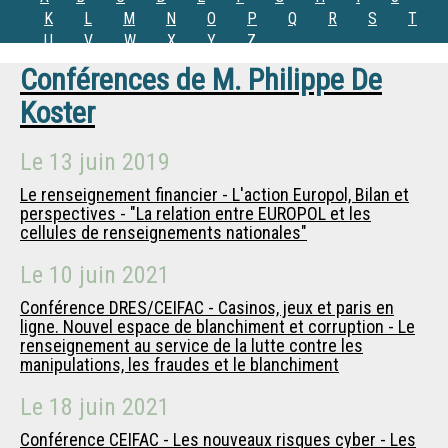
K
L
M
N
O
P
Q
R
S
T
U
V
W
X
Y
Z
Conférences de
M.
Philippe De
Koster
Le
13 juin 2019
Le renseignement financier - L'action Europol, Bilan et
perspectives - "La relation entre EUROPOL et les
cellules de renseignements nationales"
Le
10 juin 2021
Conférence DRES/CEIFAC - Casinos, jeux et paris en
ligne. Nouvel espace de blanchiment et corruption - Le
renseignement au service de la lutte contre les
manipulations, les fraudes et le blanchiment
Le
18 juin 2021
Conférence CEIFAC - Les nouveaux risques cyber - Les