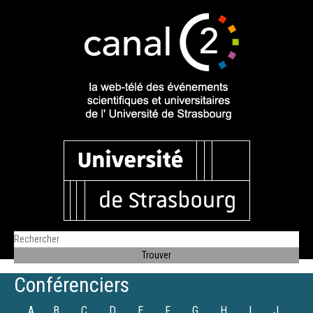
Conférenciers
A
B
C
D
E
F
G
H
I
J