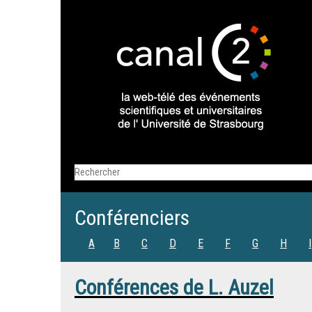
Conférenciers
A
B
C
D
E
F
G
H
I
Conférences de
L. Auzel