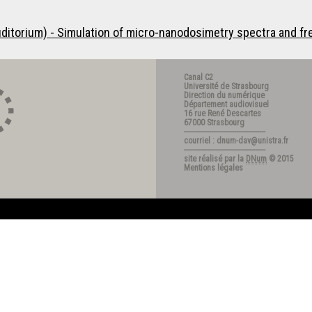
ditorium) - Simulation of micro-nanodosimetry spectra and fr
Canal C2
Université de Strasbourg
Direction du numérique
Département audiovisuel
16 rue René Descartes
67000 Strasbourg
---------------------------------------
courriel : dnum-dav@unistra.fr
---------------------------------------
site réalisé par la
DNum
© 2015
Mentions légales