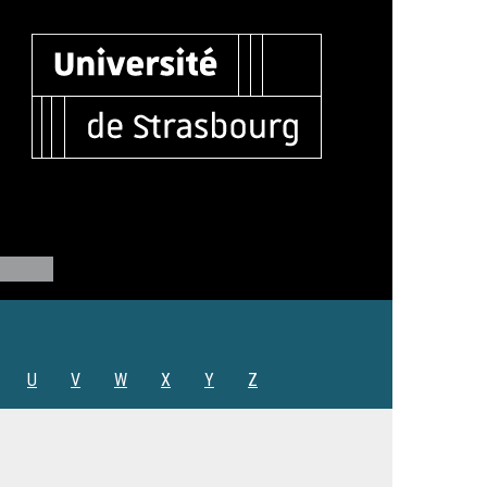
U
V
W
X
Y
Z