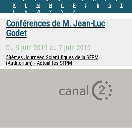
K
L
M
N
O
P
Q
R
S
T
U
V
W
X
Y
Z
Conférences de
M.
Jean-Luc
Godet
Du
5 juin 2019
au
7 juin 2019
58èmes Journées Scientifiques de la SFPM
(Auditorium) - Actualités SFPM