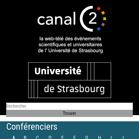
Conférenciers
A
B
C
D
E
F
G
H
I
J