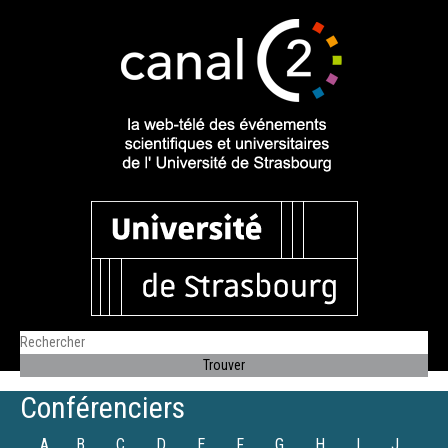
Conférenciers
A
B
C
D
E
F
G
H
I
J