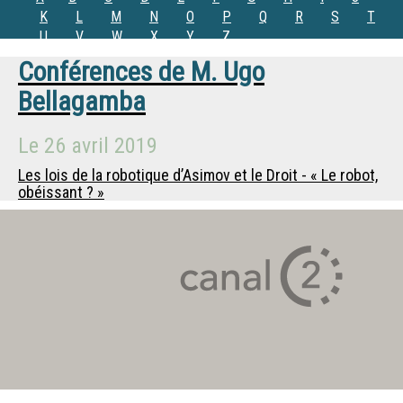
K
L
M
N
O
P
Q
R
S
T
U
V
W
X
Y
Z
Conférences de
M.
Ugo
Bellagamba
Le
26 avril 2019
Les lois de la robotique d’Asimov et le Droit - « Le robot,
obéissant ? »