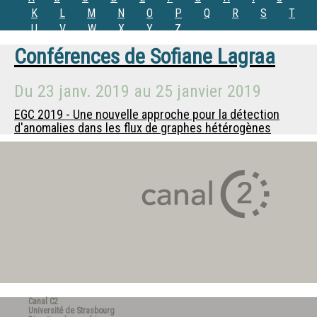
K
L
M
N
O
P
Q
R
S
T
U
V
W
X
Y
Z
Conférences de
Sofiane Lagraa
Du
23 janv. 2019
au
25 janvier 2019
EGC 2019 - Une nouvelle approche pour la détection
d'anomalies dans les flux de graphes hétérogènes
Canal C2
Université de Strasbourg