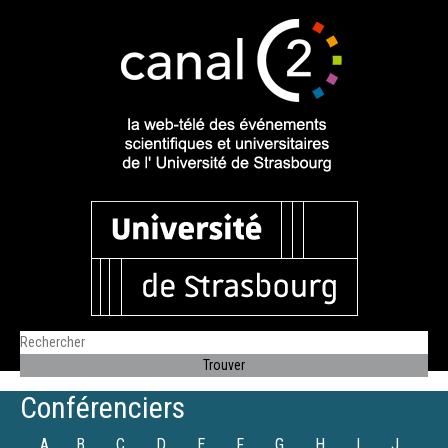
Conférenciers
A
B
C
D
E
F
G
H
I
J