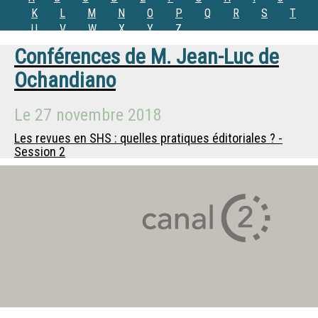
K
L
M
N
O
P
Q
R
S
T
U
V
W
X
Y
Z
Conférences de
M.
Jean-Luc de
Ochandiano
Le
27 novembre 2018
Les revues en SHS : quelles pratiques éditoriales ? -
Session 2