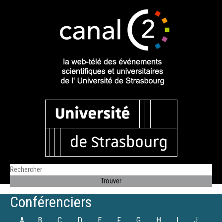
Conférenciers
A
B
C
D
E
F
G
H
I
J